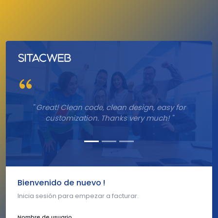
" Great! Clean code, clean design, easy for
customization. Thanks very much! "
Bienvenido de nuevo !
Inicia sesión para empezar a facturar.
Nombre de usuario